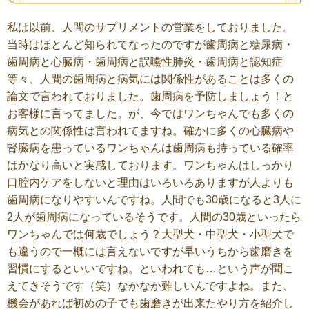
私は以前、人間のサプリメントの営業をしておりました。
当時はほとんど知られてなったのですが歯周病と糖尿病・
歯周病と心臓病・歯周病と誤嚥性肺炎・歯周病と認知症
等々、人間の歯周病と病気には関係性があることは多くの
論文で言われておりました。歯周病を予防しましょう！と
お客様に言ってました。が、今ではワンちゃんでも多くの
病気との関係性は言われてますね。確かに多くの心臓病や
腎臓病を患っているワンちゃんは歯周病も持っている確率
はかなり高いと実感しております。ワンちゃんはしっかり
口腔内ケアをしないと理由はいろいろありますが人よりも
歯周病になりやすいんですね。人間でも30歳になると3人に
2人が歯周病になっているそうです。人間の30歳といったら
ワンちゃんでは何歳でしょう？大型犬・中型犬・小型犬で
も違うので一概には言えないですが早いうちから歯磨きを
習慣にするといいですね。といわれても…という声が聞こ
えてきそうです（笑）なかなか難しいんですよね。また、
機会があれば初めの子でも歯磨きが出来たやり方を紹介し